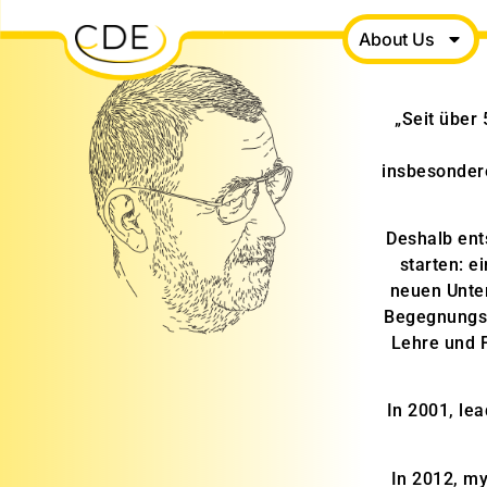
About Us
„Seit über
insbesonder
Deshalb ent
starten: e
neuen Unte
Begegnungss
Lehre und 
In 2001, lea
In 2012, my