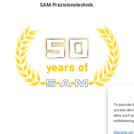
SAM Präzisionstechnik.
To provide t
access devic
data such as
withdrawing
Manage ser