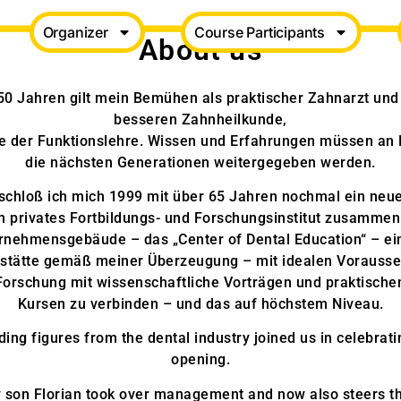
Organizer
Course Participants
About us
 50 Jahren gilt mein Bemühen als praktischer Zahnarzt und
besseren Zahnheilkunde,
e der Funktionslehre. Wissen und Erfahrungen müssen an 
die nächsten Generationen weitergegeben werden.
schloß ich mich 1999 mit über 65 Jahren nochmal ein neue
in privates Fortbildungs- und Forschungsinstitut zusamme
rnehmensgebäude – das „Center of Dental Education“ – ein
tätte gemäß meiner Überzeugung – mit idealen Vorauss
Forschung mit wissenschaftliche Vorträgen und praktische
Kursen zu verbinden – und das auf höchstem Niveau.
ding figures from the dental industry joined us in celebrat
opening.
 son Florian took over management and now also steers t